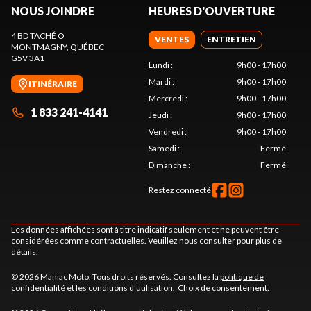
NOUS JOINDRE
HEURES D'OUVERTURE
4 BD TACHÉ O
VENTES
ENTRETIEN
MONTMAGNY
, QUÉBEC
G5V 3A1
Lundi
:
9h00 - 17h00
Mardi
:
9h00 - 17h00
ITINÉRAIRE
Mercredi
:
9h00 - 17h00
1 833 241-4141
Jeudi
:
9h00 - 17h00
Vendredi
:
9h00 - 17h00
Samedi
:
Fermé
Dimanche
:
Fermé
Restez connecté
Les données affichées sont à titre indicatif seulement et ne peuvent être
considérées comme contractuelles. Veuillez nous consulter pour plus de
détails.
© 2026 Maniac Moto. Tous droits réservés. Consultez la
politique de
confidentialité
et les
conditions d'utilisation
.
Choix de consentement.