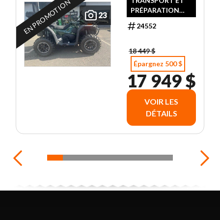
TRANSPORT ET
EN PROMOTION
PRÉPARATION
23
INCLUS !!!
24552
18 449 $
Épargnez 500 $
17 949 $
VOIR LES
DÉTAILS