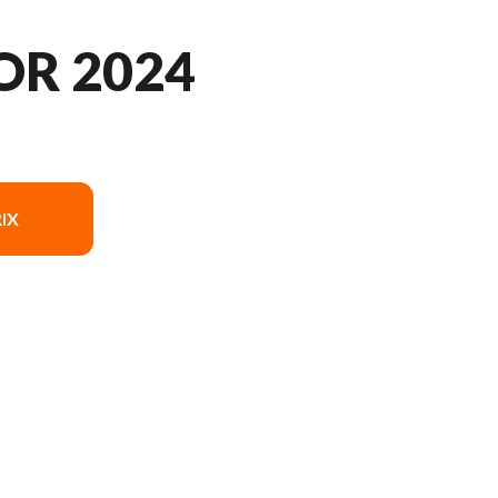
OR 2024
IX
on du modèle sur l'image est le RXF Junior