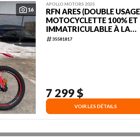
APOLLO MOTORS 2025
16
RFN ARES (DOUBLE USAGE
MOTOCYCLETTE 100% ET
IMMATRICULABLE À LA
SAAQ
35581817
7 299 $
VOIR LES DÉTAILS