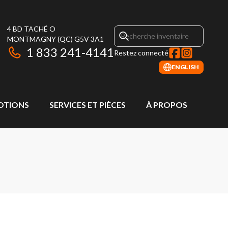
4 BD TACHÉ O
MONTMAGNY
(QC)
G5V 3A1
1 833 241-4141
Restez connecté
ENGLISH
OTIONS
SERVICES ET PIÈCES
À PROPOS