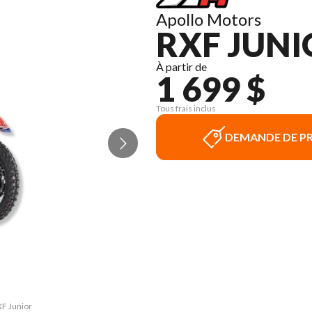
Apollo Motors
RXF JUNI
À partir de
1 699 $
Tous frais inclus
DEMANDE DE PR
XF Junior
La versi