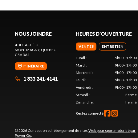
NOUS JOINDRE
HEURES D'OUVERTURE
4 BD TACHÉ O
VENTES
ENTRETIEN
MONTMAGNY
, QUÉBEC
G5V 3A1
Lundi
:
9h00 - 17h00
Mardi
:
9h00 - 17h00
ITINÉRAIRE
Mercredi
:
9h00 - 17h00
1 833 241-4141
Jeudi
:
9h00 - 17h00
Vendredi
:
9h00 - 17h00
Samedi
:
Fermé
Dimanche
:
Fermé
Restez connecté
© 2026 Conception et hébergement de sites
Web pour sport motorisé par
Power Go
.