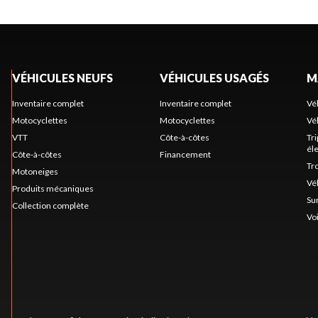
VÉHICULES NEUFS
VÉHICULES USAGÉS
M
Inventaire complet
Inventaire complet
Vé
Motocyclettes
Motocyclettes
Vé
VTT
Côte-à-côtes
Tr
él
Côte-à-côtes
Financement
Tr
Motoneiges
Vé
Produits mécaniques
Su
Collection complète
Voi