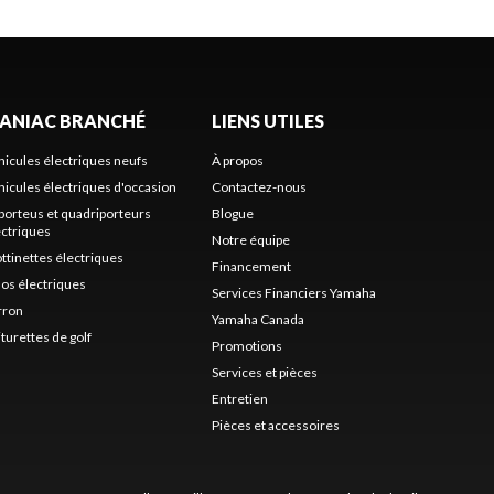
ANIAC BRANCHÉ
LIENS UTILES
hicules électriques neufs
À propos
hicules électriques d'occasion
Contactez-nous
iporteus et quadriporteurs
Blogue
ectriques
Notre équipe
ottinettes électriques
Financement
los électriques
Services Financiers Yamaha
rron
Yamaha Canada
turettes de golf
Promotions
Services et pièces
Entretien
Pièces et accessoires